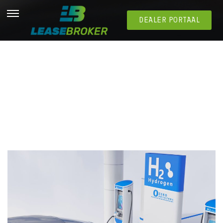
DEALER PORTAAL
Witte Waterstof Ontdekt: dé duurzame oplossing
voor onze auto’s