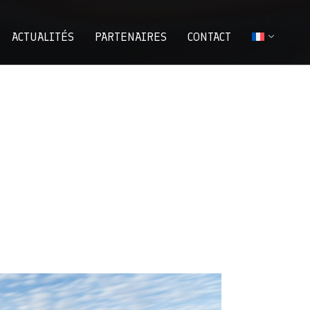
ACTUALITÉS
PARTENAIRES
CONTACT
comment financer intelligemment le matérie
les véhicules temporaires ?