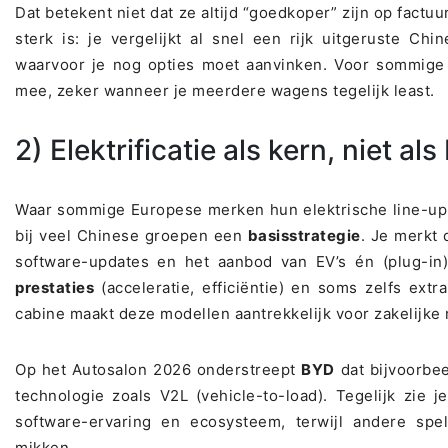
Dat betekent niet dat ze altijd “goedkoper” zijn op factu
sterk is: je vergelijkt al snel een rijk uitgeruste Ch
waarvoor je nog opties moet aanvinken. Voor sommig
mee, zeker wanneer je meerdere wagens tegelijk least.
2) Elektrificatie als kern, niet als
Waar sommige Europese merken hun elektrische line-up st
bij veel Chinese groepen een
basisstrategie
. Je merkt 
software-updates en het aanbod van EV’s én (plug-in)
prestaties
(acceleratie, efficiëntie) en soms zelfs extr
cabine maakt deze modellen aantrekkelijk voor zakelijke r
Op het Autosalon 2026 onderstreept
BYD
dat bijvoorbe
technologie zoals V2L (vehicle-to-load). Tegelijk zie 
software-ervaring en ecosysteem, terwijl andere spel
mikken.