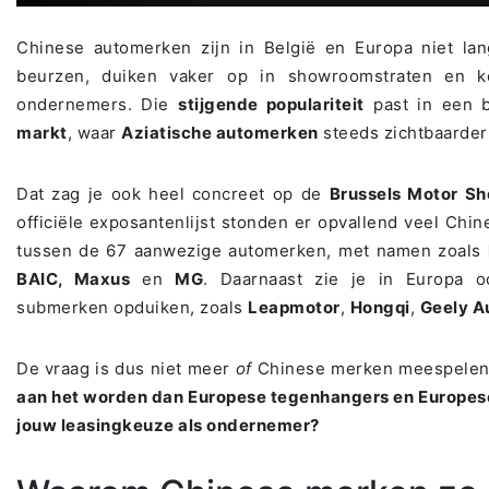
Chinese automerken zijn in België en Europa niet la
beurzen, duiken vaker op in showroomstraten en k
ondernemers. Die
stijgende populariteit
past in een 
markt
, waar
Aziatische automerken
steeds zichtbaarder
Dat zag je ook heel concreet op de
Brussels Motor S
officiële exposantenlijst stonden er opvallend veel Ch
tussen de 67 aanwezige automerken, met namen zoals
BAIC, Maxus
en
MG
. Daarnaast zie je in Europa
submerken opduiken, zoals
Leapmotor
,
Hongqi
,
Geely A
De vraag is dus niet meer
of
Chinese merken meespelen,
aan het worden dan Europese tegenhangers en Europese
jouw leasingkeuze als ondernemer?