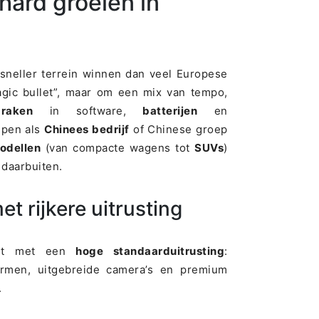
ard groeien in
neller terrein winnen dan veel Europese
gic bullet”, maar om een mix van tempo,
braken
in software,
batterijen
en
epen als
Chinees bedrijf
of Chinese groep
odellen
(van compacte wagens tot
SUVs
)
daarbuiten.
et rijkere uitrusting
zet met een
hoge standaarduitrusting
:
ermen, uitgebreide camera’s en premium
.