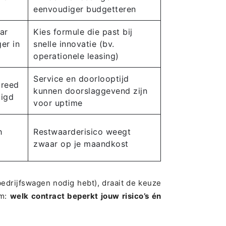
eenvoudiger budgetteren
ar
Kies formule die past bij
er in
snelle innovatie (bv.
operationele leasing)
Service en doorlooptijd
breed
kunnen doorslaggevend zijn
tigd
voor uptime
h
Restwaarderisico weegt
zwaar op je maandkost
drijfswagen nodig hebt), draait de keuze
om:
welk contract beperkt jouw risico’s én