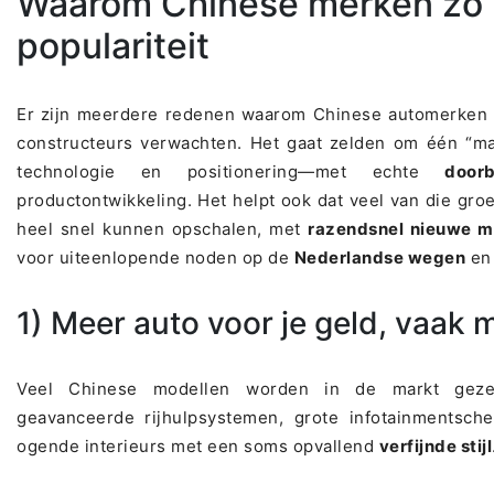
Waarom Chinese merken zo h
populariteit
Er zijn meerdere redenen waarom Chinese automerken s
constructeurs verwachten. Het gaat zelden om één “ma
technologie en positionering—met echte
door
productontwikkeling. Het helpt ook dat veel van die gro
heel snel kunnen opschalen, met
razendsnel nieuwe m
voor uiteenlopende noden op de
Nederlandse wegen
en 
1) Meer auto voor je geld, vaak m
Veel Chinese modellen worden in de markt ge
geavanceerde rijhulpsystemen, grote infotainmentsch
ogende interieurs met een soms opvallend
verfijnde stijl