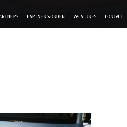
ARTNERS
PARTNER WORDEN
VACATURES
CONTACT
 automerken populairder dan Europese tege