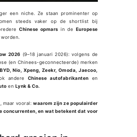
nger een niche. Ze staan prominenter op
omen steeds vaker op de shortlist bij
bredere
Chinese opmars
in de
Europese
 worden.
how 2026
(9–18 januari 2026): volgens de
inese (en Chinees-geconnecteerde) merken
BYD, Nio, Xpeng, Zeekr, Omoda, Jaecoo,
 ook andere
Chinese autofabrikanten
en
uto
en
Lynk & Co.
 maar vooral:
waarom zijn ze populairder
 concurrenten, en wat betekent dat voor