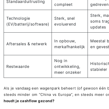
Standaarduitrusting
compleet
gedreven
Sterk, ma
Technologie
Sterk, snel
soms trag
(EV/batterij/software)
evoluerend
updates
In opbouw,
Meestal 
Aftersales & netwerk
merkafhankelijk
en geves
Nog in
Historisc
Restwaarde
ontwikkeling,
stabieler
meer onzeker
Als je vandaag een wagenpark beheert (of gewoon één be
steeds minder om “China vs Europa”, en steeds meer 
houdt je cashflow gezond?