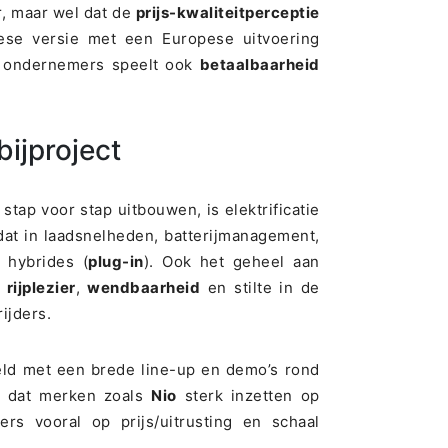
ur, maar wel dat de
prijs-kwaliteitperceptie
inese versie met een Europese uitvoering
e ondernemers speelt ook
betaalbaarheid
 bijproject
ap voor stap uitbouwen, is elektrificatie
dat in laadsnelheden, batterijmanagement,
 hybrides (
plug-in
). Ook het geheel aan
a
rijplezier
,
wendbaarheid
en stilte in de
ijders.
eld met een brede line-up en demo’s rond
je dat merken zoals
Nio
sterk inzetten op
ers vooral op prijs/uitrusting en schaal