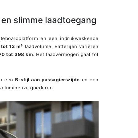
p en slimme laadtoegang
teboardplatform en een indrukwekkende
 tot 13 m³
laadvolume. Batterijen variëren
70 tot 398 km
. Het laadvermogen gaat tot
van een
B-stijl aan passagierszijde
en een
j volumineuze goederen.