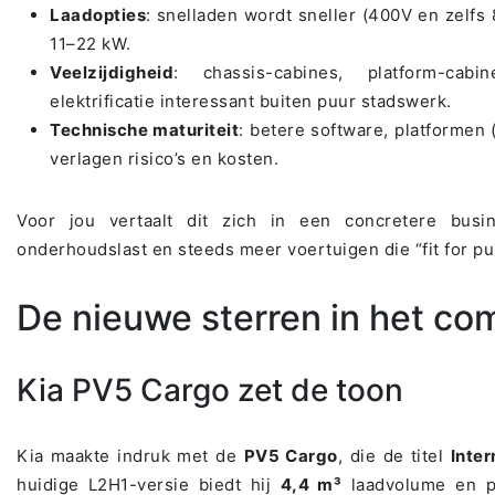
Laadopties
: snelladen wordt sneller (400V en zelfs
11–22 kW.
Veelzijdigheid
: chassis-cabines, platform-ca
elektrificatie interessant buiten puur stadswerk.
Technische maturiteit
: betere software, platformen 
verlagen risico’s en kosten.
Voor jou vertaalt dit zich in een concretere busin
onderhoudslast en steeds meer voertuigen die “fit for pu
De nieuwe sterren in het c
Kia PV5 Cargo zet de toon
Kia maakte indruk met de
PV5 Cargo
, die de titel
Inter
huidige L2H1-versie biedt hij
4,4 m³
laadvolume en po