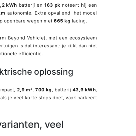
1,2 kWh
batterij en
163 pk
noteert hij een
km
autonomie. Extra opvallend: het model
op openbare wegen met
665 kg
lading.
form Beyond Vehicle), met een ecosysteem
uigen is dat interessant: je kijkt dan niet
ionele efficiëntie.
ktrische oplossing
ompact,
2,9 m³
,
700 kg
, batterij
43,6 kWh
,
t als je veel korte stops doet, vaak parkeert
arianten, veel