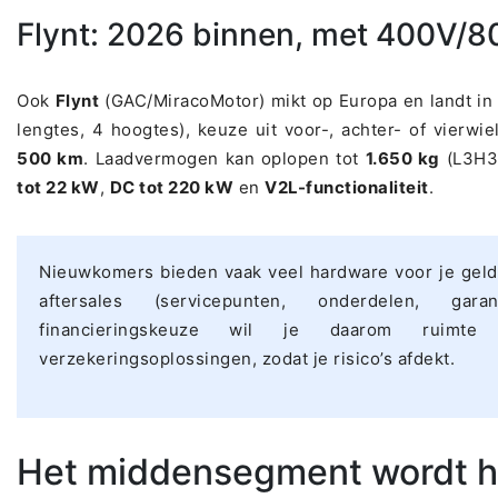
Flynt: 2026 binnen, met 400V/8
Ook
Flynt
(GAC/MiracoMotor) mikt op Europa en landt i
lengtes, 4 hoogtes), keuze uit voor-, achter- of vierwie
500 km
. Laadvermogen kan oplopen tot
1.650 kg
(L3H3
tot 22 kW
,
DC tot 220 kW
en
V2L-functionaliteit
.
Nieuwkomers bieden vaak veel hardware voor je geld,
aftersales (servicepunten, onderdelen, garan
financieringskeuze wil je daarom ruimt
verzekeringsoplossingen, zodat je risico’s afdekt.
Het middensegment wordt he