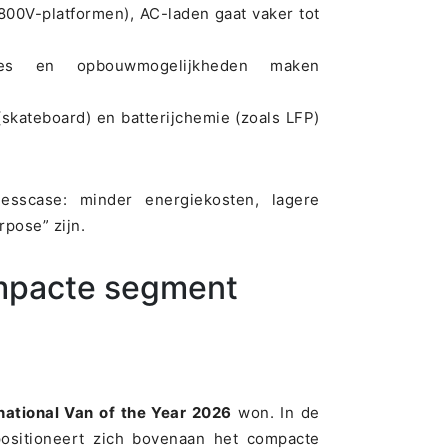
 800V-platformen), AC-laden gaat vaker tot
bines en opbouwmogelijkheden maken
(skateboard) en batterijchemie (zoals LFP)
esscase: minder energiekosten, lagere
rpose” zijn.
ompacte segment
national Van of the Year 2026
won. In de
sitioneert zich bovenaan het compacte