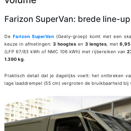
Farizon SuperVan: brede line-u
De
Farizon SuperVan
(Geely-groep) komt met een ska
keuze in afmetingen:
3 hoogtes
en
3 lengtes
, met
6,95
(LFP 67/83 kWh of NMC 106 kWh) met rijbereiken van
2
1.390 kg
.
Praktisch detail dat je dagelijks voelt: het ontbreken 
lage laaddrempel (55 cm) vergroten de bruikbaarheid bi