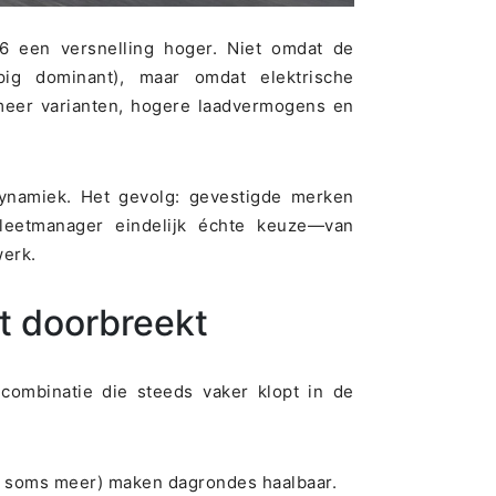
026 een versnelling hoger. Niet omdat de
opig dominant), maar omdat elektrische
meer varianten, hogere laadvermogens en
dynamiek. Het gevolg: gevestigde merken
fleetmanager eindelijk échte keuze—van
werk.
ht doorbreekt
combinatie die steeds vaker klopt in de
en soms meer) maken dagrondes haalbaar.