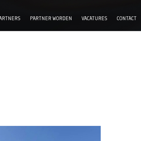
ARTNERS
PARTNER WORDEN
VACATURES
CONTACT
oertuigen schakelen versnelling hoger richti