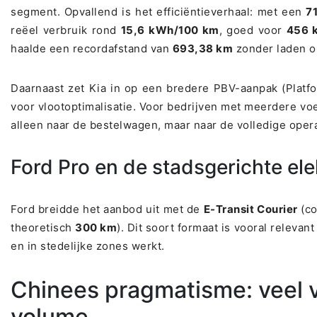
segment. Opvallend is het efficiëntieverhaal: met een
7
reëel verbruik rond
15,6 kWh/100 km
, goed voor
456 
haalde een recordafstand van
693,38 km
zonder laden 
Daarnaast zet Kia in op een bredere PBV-aanpak (Plat
voor vlootoptimalisatie. Voor bedrijven met meerdere voert
alleen naar de bestelwagen, maar naar de volledige operat
Ford Pro en de stadsgerichte ele
Ford breidde het aanbod uit met de
E-Transit Courier
(c
theoretisch
300 km
). Dit soort formaat is vooral relevan
en in stedelijke zones werkt.
Chinees pragmatisme: veel v
volume