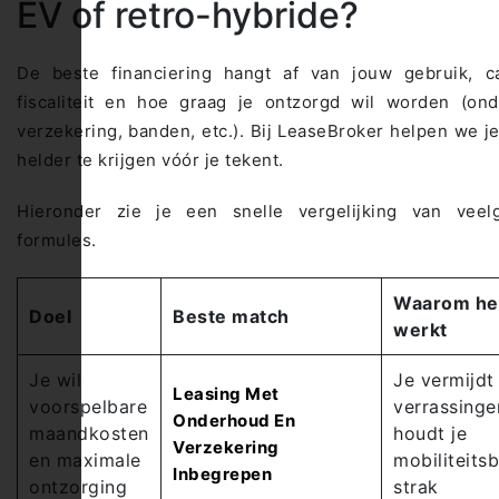
EV of retro-hybride?
De beste financiering hangt af van jouw gebruik, ca
fiscaliteit en hoe graag je ontzorgd wil worden (ond
verzekering, banden, etc.). Bij LeaseBroker helpen we j
helder te krijgen vóór je tekent.
Hieronder zie je een snelle vergelijking van veel
formules.
Waarom he
Doel
Beste match
werkt
Je wil
Je vermijdt
Leasing Met
voorspelbare
verrassinge
Onderhoud En
maandkosten
houdt je
Verzekering
en maximale
mobiliteits
Inbegrepen
ontzorging
strak