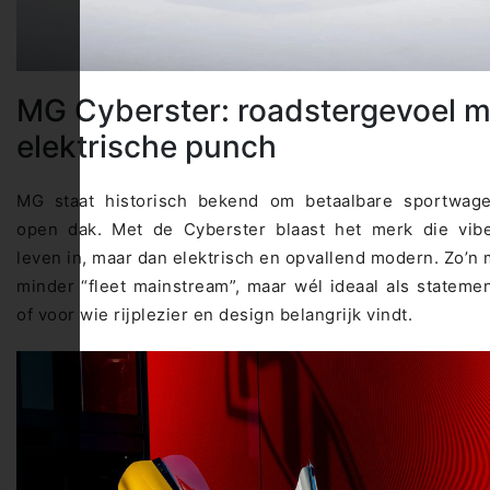
MG Cyberster: roadstergevoel m
elektrische punch
MG staat historisch bekend om betaalbare sportwag
open dak. Met de Cyberster blaast het merk die vib
leven in, maar dan elektrisch en opvallend modern. Zo’n 
minder “fleet mainstream”, maar wél ideaal als statem
of voor wie rijplezier en design belangrijk vindt.