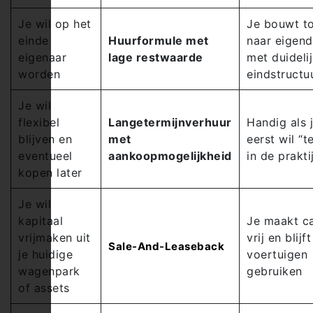
Je wil op het
Je bouwt t
einde
Huurformule met
naar eigen
eigenaar
lage restwaarde
met duideli
worden
eindstructu
Je wil
flexibel
Langetermijnverhuur
Handig als 
blijven en
met
eerst wil “t
eventueel
aankoopmogelijkheid
in de prakti
kopen later
Je wil
kapitaal
Je maakt c
vrijmaken uit
vrij en blijf
Sale-And-Leaseback
je huidige
voertuigen
wagenpark
gebruiken
of assets