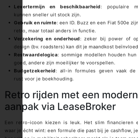
Levertermijn en beschikbaarheid
: populaire m
kunnen sneller uit stock zijn.
Gebruik en ruimte
: een ID. Buzz en een Fiat 500e zijn
retro, maar totaal anders in functie.
Verzekering en onderhoud
: zeker bij power of o
design (bv. roadsters) kan dit je maandkost beïnvloe
Restwaardelogica
: sommige modellen houden hun
goed, andere zijn moeilijker te voorspellen.
Budgetzekerheid
: all-in formules geven vaak de
rust voor je boekhouding.
Retro rijden met een moder
aanpak via LeaseBroker
Een retro-icoon kiezen is leuk. Het slim financieren 
waar je écht wint: een formule die past bij je cashflow, je