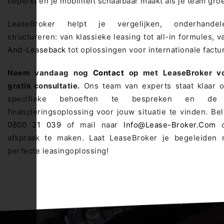
beperkt en je mobiliteit schaalbaar maakt als je team groe
LeaseBroker helpt je vergelijken, onderhande
structureren: van klassieke leasing tot all-in formules, 
And-Leaseback
tot oplossingen voor internationale factur
Neem vandaag nog
Contact
op met LeaseBroker v
gratis consultatie.
Ons team van experts staat klaar 
specifieke behoeften te bespreken en de 
financieringsoplossing voor jouw situatie te vinden. Be
0800 21 039
of mail naar
Info@lease-Broker.com
o
afspraak te maken. Laat LeaseBroker je begeleiden 
perfecte leasingoplossing!