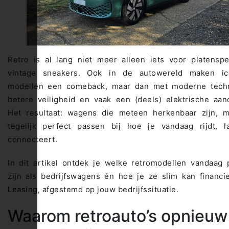
Retro is al lang niet meer alleen iets voor platensp
vintage sneakers. Ook in de autowereld maken ic
modellen een comeback, maar dan met moderne techn
betere veiligheid en vaak een (deels) elektrische aand
Het resultaat: wagens die meteen herkenbaar zijn, m
tegelijk perfect passen bij hoe je vandaag rijdt, l
connecteert.
In dit artikel ontdek je welke retromodellen vandaag 
zijn als bedrijfswagens én hoe je ze slim kan financi
Leasing
, afgestemd op jouw bedrijfssituatie.
Waarom retroauto’s opnieuw