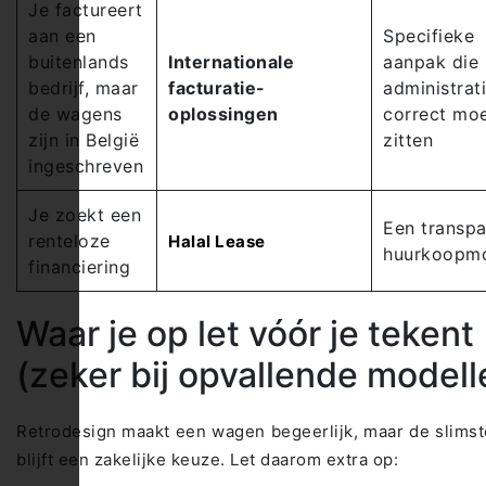
Je factureert
aan een
Specifieke
buitenlands
Internationale
aanpak die
bedrijf, maar
facturatie-
administrat
de wagens
oplossingen
correct mo
zijn in België
zitten
ingeschreven
Je zoekt een
Een transpa
renteloze
Halal Lease
huurkoopm
financiering
Waar je op let vóór je tekent
(zeker bij opvallende modell
Retrodesign maakt een wagen begeerlijk, maar de slims
blijft een zakelijke keuze. Let daarom extra op: