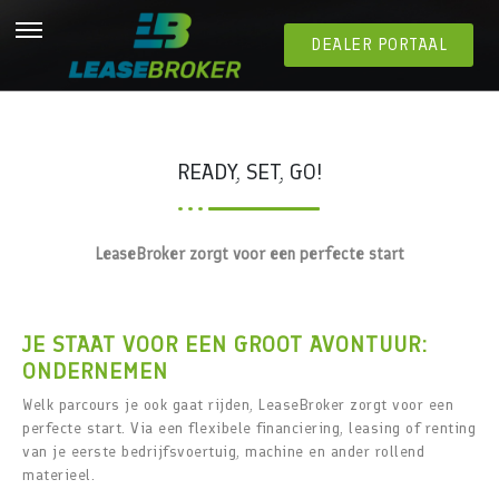
DEALER PORTAAL
READY, SET, GO!
LeaseBroker zorgt voor een perfecte start
JE STAAT VOOR EEN GROOT AVONTUUR:
ONDERNEMEN
Welk parcours je ook gaat rijden, LeaseBroker zorgt voor een
perfecte start. Via een flexibele financiering, leasing of renting
van je eerste bedrijfsvoertuig, machine en ander rollend
materieel.