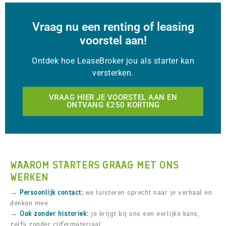
Vraag nu een renting of leasing
voorstel aan!
Ontdek hoe LeaseBroker jou als starter kan
versterken.
VRAAG HIER JE VOORSTEL AAN EN
ONTVANG €250 KORTING
WAAROM STARTERS GRAAG MET ONS
WERKEN
→
Persoonlijk contact:
we luisteren oprecht naar je verhaal en
denken mee.
→
Ook zonder historiek:
je krijgt bij ons een eerlijke kans,
zelfs zonder cijfermateriaal.